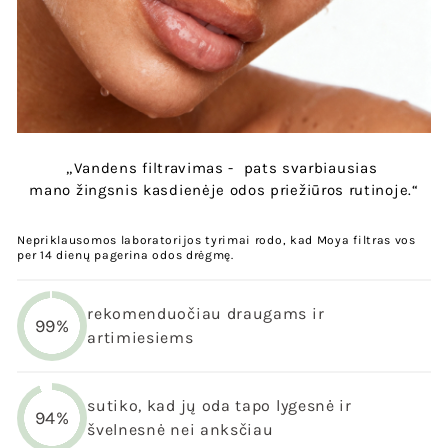
„Vandens filtravimas - pats svarbiausias
mano žingsnis kasdienėje odos priežiūros rutinoje.“
Nepriklausomos laboratorijos tyrimai rodo, kad Moya filtras vos
per 14 dienų pagerina odos drėgmę.
rekomenduočiau draugams ir
99%
artimiesiems
sutiko, kad jų oda tapo lygesnė ir
94%
švelnesnė nei anksčiau