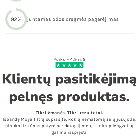
92%
juntamas odos drėgmės pagerėjimas
Puiku – 4,9 iš 5
Klientų pasitikėjimą
pelnęs produktas.
Tikri žmonės. Tikri rezultatai.
Išbandę Moya filtrą suprasite, kokią nematomą žalą jūsų oda,
plaukai ir kūnas patyrė per daugelį metų – ir kaip lengvai ją
galima išspręsti.