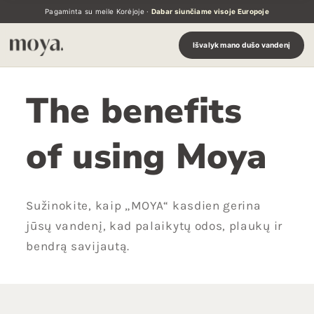
Pereiti
Pagaminta su meile Korėjoje ·
Dabar siunčiame visoje Europoje
prie
turinio
Išvalyk mano dušo vandenį
The benefits
of using Moya
Sužinokite, kaip „MOYA“ kasdien gerina
jūsų vandenį, kad palaikytų odos, plaukų ir
bendrą savijautą.