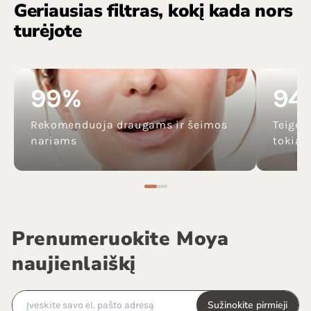
Geriausias filtras, kokį kada nors
turėjote
99%
94
Rekomenduoja draugams ir šeimos
Teigė,
nariams
tokia š
Prenumeruokite Moya
naujienlaiškį
Sužinokite pirmieji