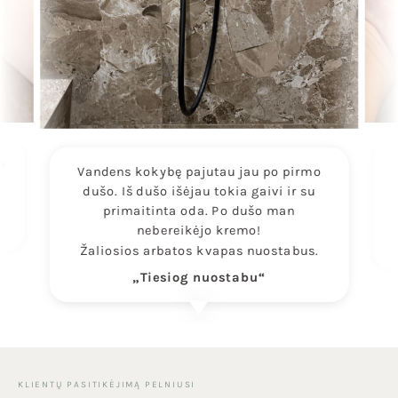
o
Vandens kokybę pajutau jau po pirmo
dušo. Iš dušo išėjau tokia gaivi ir su
.
primaitinta oda. Po dušo man
nebereikėjo kremo!
Žaliosios arbatos kvapas nuostabus.
„Tiesiog nuostabu“
KLIENTŲ PASITIKĖJIMĄ PELNIUSI