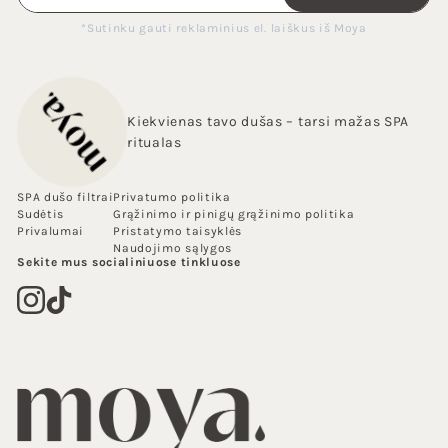
*Sutinku gauti reklaminius el. laiškus iš Moya
Kiekvienas tavo dušas – tarsi mažas SPA
ritualas
SPA dušo filtrai
Privatumo politika
Sudėtis
Grąžinimo ir pinigų grąžinimo politika
Privalumai
Pristatymo taisyklės
Naudojimo sąlygos
Sekite mus socialiniuose tinkluose