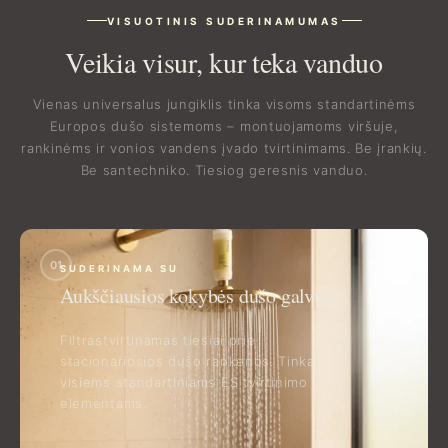
VISUOTINIS SUDERINAMUMAS
Veikia visur, kur teka vanduo
Vienas universalus jungiklis tinka visoms standartinėms
Europos dušo sistemoms – montuojamoms viršuje,
rankinėms ir vonios vandens įvado tvirtinimams. Be įrankių.
Be santechniko. Tiesiog geresnis vanduo.
01
SUDERINAMA SU
Aukščiausios kokybės dušo galvutė
Filtrastvirtinamas tiesiai prie
stacionariosios dušo rankenos. Tinka
visiems standartiniams ES tvirtinimo
elementams.