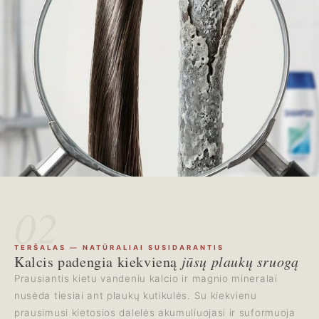
02
TERŠALAS — NATŪRALIAI SUSIDARANTIS
Kalcis padengia kiekvieną
jūsų plaukų sruogą
Prausiantis kietu vandeniu kalcio ir magnio mineralai
nusėda tiesiai ant plaukų kutikulės. Su kiekvienu
prausimusi kietosios dalelės akumuliuojasi ir suformuoja