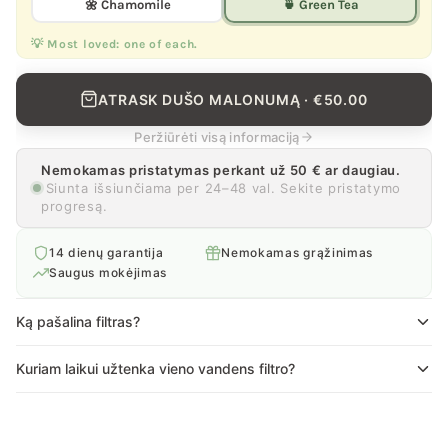
🌼 Chamomile
🍵 Green Tea
💡 Most loved: one of each.
ATRASK DUŠO MALONUMĄ · €50.00
Peržiūrėti visą informaciją
Nemokamas pristatymas perkant už 50 € ar daugiau.
Siunta išsiunčiama per 24–48 val. Sekite pristatymo
progresą.
14 dienų garantija
Nemokamas grąžinimas
Saugus mokėjimas
Ką pašalina filtras?
MOYA filtras pašalina chlorą, rūdžių daleles, mikroplastiką,
Kuriam laikui užtenka vieno vandens filtro?
kalkių nuosėdas ir sunkiuosius metalus – viską, kas
paprastai randama Europos vandentiekio vandenyje ir
Kiekvienas filtras tarnauja maždaug 60–90 dienų,
kenkia odos natūraliam barjerui bei plaukams.
priklausomai nuo naudojimo dažnumo. Per skaidrų korpusą
galima vizualiai stebėti, kaip filtras išeikvojamas – kai