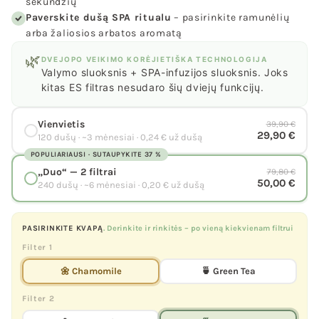
sekundžių
Paverskite dušą SPA ritualu
– pasirinkite ramunėlių
arba žaliosios arbatos aromatą
🌿
DVEJOPO VEIKIMO KORĖJIETIŠKA TECHNOLOGIJA
Valymo sluoksnis + SPA-infuzijos sluoksnis. Joks
kitas ES filtras nesudaro šių dviejų funkcijų.
Vienvietis
39,90 €
29,90 €
120 dušų · ~3 mėnesiai · 0,24 € už dušą
POPULIARIAUSI · SUTAUPYKITE 37 %
„Duo“ — 2 filtrai
79,80 €
50,00 €
240 dušų · ~6 mėnesiai · 0,20 € už dušą
PASIRINKITE KVAPĄ
. Derinkite ir rinkitės – po vieną kiekvienam filtrui
Filter 1
🌼 Chamomile
🍵 Green Tea
Filter 2