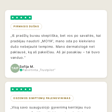
PIRMASIS DUŠAS
„Iš pradžių buvau skeptiška, bet vos po savaitės, kai
pradėjau naudoti „MOYA“, mano oda po kiekvieno
dušo nebejautė tempimo. Mano dermatologė net
paklausė, ką aš pakeičiau. Aš jai pasakiau – tai buvo
vanduo.“
Sofija M.
TAIP
Patvirtinta „Trustpilot“
EGZEMOS SIMPTOMŲ PALENGVINIMAS
„Visą savo suaugusiojo gyvenimą kentėjau nuo