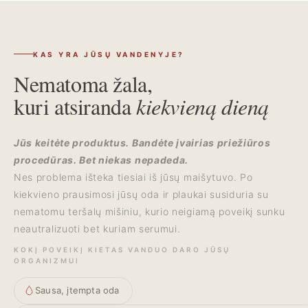
pasikeičia spalva, laikas jį pakeisti.
KAS YRA JŪSŲ VANDENYJE?
Nematoma žala,
kuri atsiranda
kiekvieną dieną
Jūs keitėte produktus. Bandėte įvairias priežiūros
procedūras. Bet niekas nepadeda.
Nes problema išteka tiesiai iš jūsų maišytuvo. Po
kiekvieno prausimosi jūsų oda ir plaukai susiduria su
nematomu teršalų mišiniu, kurio neigiamą poveikį sunku
neautralizuoti bet kuriam serumui.
KOKĮ POVEIKĮ KIETAS VANDUO DARO JŪSŲ
ORGANIZMUI
Sausa, įtempta oda