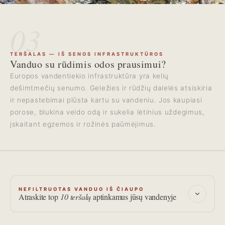
03
TERŠALAS — IŠ SENOS INFRASTRUKTŪROS
Vanduo su rūdimis odos prausimui?
Europos vandentiekio infrastruktūra yra kelių
dešimtmečių senumo. Geležies ir rūdžių dalelės atsiskiria
ir nepastebimai plūsta kartu su vandeniu. Jos kaupiasi
porose, blukina veido odą ir sukelia lėtinius uždegimus,
įskaitant egzemos ir rožinės paūmėjimus.
NEFILTRUOTAS VANDUO IŠ ČIAUPO
Atraskite top
10 teršalų
aptinkamus jūsų vandenyje