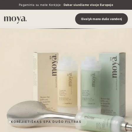
Pereiti
Pagaminta su meile Korėjoje ·
Dabar siunčiame visoje Europoje
prie
turinio
Išvalyk mano dušo vandenį
KORĖJIETIŠKAS SPA DUŠO FILTRAS