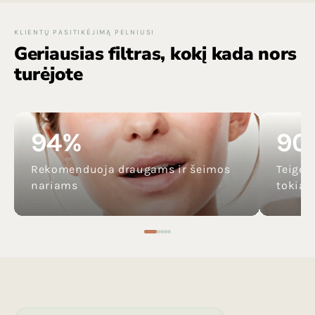
KLIENTŲ PASITIKĖJIMĄ PELNIUSI
Geriausias filtras, kokį kada nors
turėjote
94%
90
Rekomenduoja draugams ir šeimos
Teigė,
nariams
tokia š