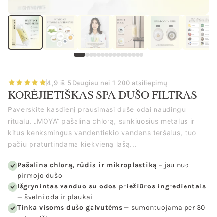
4,9 iš 5
Daugiau nei 1 200 atsiliepimų
KORĖJIETIŠKAS SPA DUŠO FILTRAS
Paverskite kasdienį prausimąsi duše odai naudingu
ritualu. „MOYA“ pašalina chlorą, sunkiuosius metalus ir
kitus kenksmingus vandentiekio vandens teršalus, tuo
pačiu praturtindama kiekvieną lašą...
Pašalina chlorą, rūdis ir mikroplastiką
– jau nuo
pirmojo dušo
Išgrynintas vanduo su odos priežiūros ingredientais
— švelni oda ir plaukai
Tinka visoms dušo galvutėms
— sumontuojama per 30