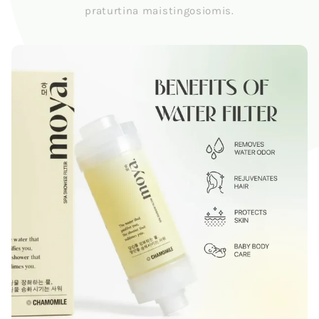
praturtina maistingosiomis.