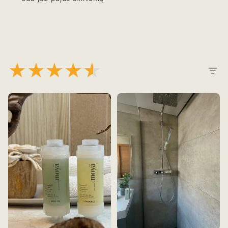
★
★
★
★
★
★