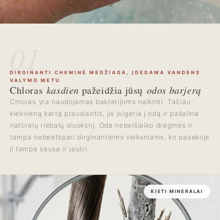
01
DIRGINANTI CHEMINĖ MEDŽIAGA, ĮDEDAMA VANDENS
VALYMO METU
Chloras
kasdien
pažeidžia jūsų
odos barjerą
Chloras yra naudojamas bakterijoms naikinti. Tačiau
kiekvieną kartą prausiantis, jis įsigeria į odą ir pašalina
natūralų riebalų sluoksnį. Oda nebeišlaiko drėgmės ir
tampa nebeatspari dirginantiems veiksniams, ko pasekoje
ji tampa sausa ir jautri.
KIETI MINERALAI