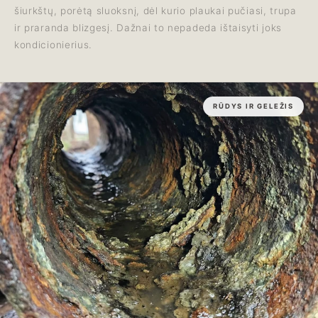
šiurkštų, porėtą sluoksnį, dėl kurio plaukai pučiasi, trupa
ir praranda blizgesį. Dažnai to nepadeda ištaisyti joks
kondicionierius.
RŪDYS IR GELEŽIS