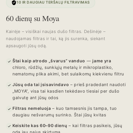
10 IR DAUGIAU TERŠALŲ FILTRAVIMAS
60 dienų su Moya
Kairėje – visiškai naujas dušo filtras. Dešinėje –
naudojamas filtras ir tai, ką jis surenka, siekant
apsaugoti jūsų odą.
Štai kaip atrodo „švarus“ vanduo
—
jame yra
chloro, rūdžių, sunkiųjų metalų ir mikroplastiko,
nematomų plika akimi, bet sulaikomų kiekvienu filtru
Jūsų oda tai įsisavindavo
– prieš pradedant naudoti
„MOYA“, visa tai kasdien tekėdavo tiesiai per dušo
galvutę ant jūsų odos
Filtras nemeluoja
– kuo tamsesnis jis tampa, tuo
daugiau nešvarumų surinko. Štai jūsų kvitas
Keiskite kas 60–90 dienų
– kai filtras pasikeis, jūsų
oda jau pajus skirtumą