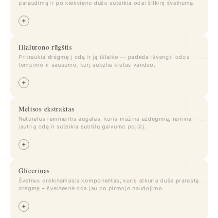
paraudimą ir po kiekvieno dušo suteikia odai šilkinį švelnumą.
Hialurono rūgštis
Pritraukia drėgmę į odą ir ją išlaiko — padeda išvengti odos
tempimo ir sausumo, kurį sukelia kietas vanduo.
Melisos ekstraktas
Natūralus raminantis augalas, kuris mažina uždegimą, ramina
jautrią odą ir suteikia subtilų gaivumo pojūtį.
Glicerinas
Švelnus drėkinamasis komponentas, kuris atkuria duše prarastą
drėgmę – švelnesnė oda jau po pirmojo naudojimo.