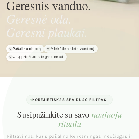
Geresnis vanduo.
Geresnė oda.
Geresni plaukai.
Pašalina chlorą
Minkština kietą vandenį
Odų priežiūros ingredientai
KORĖJIETIŠKAS SPA DUŠO FILTRAS
Susipažinkite su savo
naujuoju
ritualu
Filtravimas, kuris pašalina kenksmingas medžiagas ir