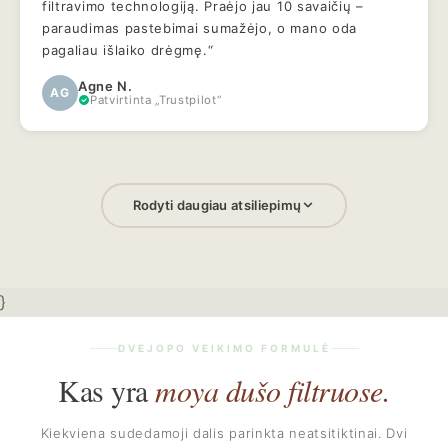
filtravimo technologiją. Praėjo jau 10 savaičių –
paraudimas pastebimai sumažėjo, o mano oda
pagaliau išlaiko drėgmę.“
Agne N.
AG
Patvirtinta „Trustpilot“
Rodyti daugiau atsiliepimų
}
DVEJOPO VEIKIMO FORMULĖ
Kas yra
moya dušo filtruose.
Kiekviena sudedamoji dalis parinkta neatsitiktinai. Dvi