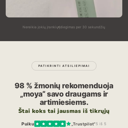
Nereikia jokių įrankių
Įdiegimas per 30 sekundžių
PATIKRINTI ATSILIEPIMAI
98 % žmonių rekomenduoja
„moya“ savo draugams ir
artimiesiems.
Štai koks tai jausmas iš tikrųjų
Puiku
„Trustpilot“
5 iš 5