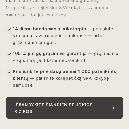
tad siūlome visišką pasitenkinimo garantiją.
Mėgaukitės korėjietiško SPA kokybės vandeniu
namuose – be jokios rizikos.
14 dienų bandomasis laikotarpis
— pajuskite
skirtumą savo odoje ir plaukuose — arba
grąžinsime pinigus.
100 % pinigų grąžinimo garantija
— grąžinsime
visą sumą, jei liksite nepatenkinti
Prisijunkite prie daugiau nei 1 000 patenkintų
klientų
— patirkite korėjietišką SPA kokybę
namuose
IŠBANDYKITE ŠIANDIEN BE JOKIOS
RIZIKOS