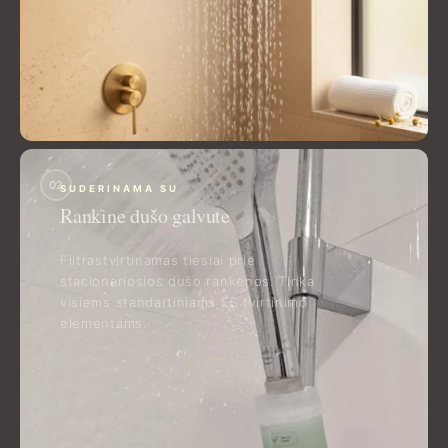
02
SUDERINAMA SU
Rankine dušo galvute
Filtrastvirtinamas tiesiai prie
stacionariosios dušo rankenos. Tinka
visiems standartiniams ES tvirtinimo
elementams.