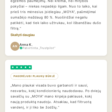
egzemos paūmėjimų. Nei kremai, nei mitybos
pokyčiai – niekas nepadėjo ilgam. Nuo to laiko, kai
prieš tris mėnesius įsidiegiau „MOYA“, paūmėjimai
sumažėjo maždaug 80 %. Nuoširdžiai negaliu
patikėti, kad tiek laiko užtrukau, kol išbandžiau dušo
filtrą.“
Skaityti daugiau
Anna K.
AN
Patvirtinta „Trustpilot“
PAGERĖJUSI PLAUKŲ BŪKLĖ
„Mano plaukai visada buvo garbanoti ir sausi,
nesvarbu, kokį kondicionierių naudodavau. Po dviejų
savaičių su „MOYA“ mano kirpėja paklausė, kokį
naują produktą naudoju. Atsakiau, kad filtruotą
vandenį, ir ji liko be žodžių.“