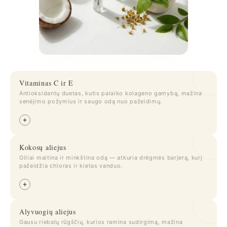
Vitaminas C ir E
Antioksidantų duetas, kutis palaiko kolageno gamybą, mažina
senėjimo požymius ir saugo odą nuo pažeidimų.
Kokosų aliejus
Giliai maitina ir minkština odą — atkuria drėgmės barjerą, kurį
pažeidžia chloras ir kietas vanduo.
Alyvuogių aliejus
Gausu riebalų rūgščių, kurios ramina sudirgimą, mažina