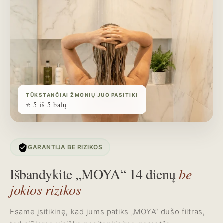
TŪKSTANČIAI ŽMONIŲ JUO PASITIKI
⭐️ 5 iš 5 balų
GARANTIJA BE RIZIKOS
Išbandykite „MOYA“ 14 dienų
be
jokios rizikos
Esame įsitikinę, kad jums patiks „MOYA“ dušo filtras,