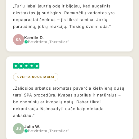
„Turiu labai jautrią odą ir bijojau, kad augalinis
ekstraktas ją sudirgins. Ramunėlių variantas yra
nepaprastai švelnus – jis tikrai ramina. Jokių
paraudimų, jokių reakcijų. Tiesiog švelni oda.“
Kamile D.
KA
Patvirtinta „Trustpilot“
KVEPIA NUOSTABIAI
„Žaliosios arbatos aromatas paverčia kiekvieną dušą
tarsi SPA procedūra. Kvapas subtilus ir natūralus –
be cheminių ar kvepalų natų. Dabar tikrai
nekantrauju išsimaudyti duše kaip niekada
anksčiau.“
Julia W.
JU
Patvirtinta „Trustpilot“