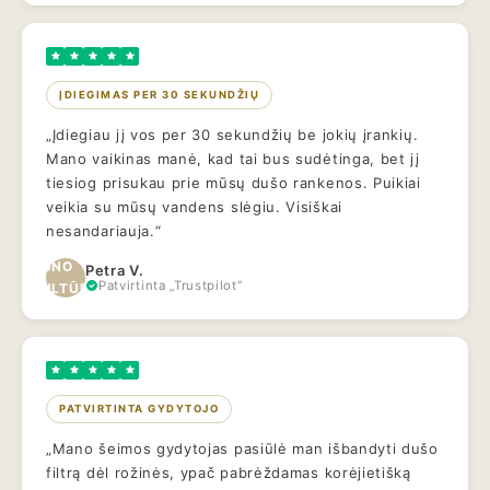
ĮDIEGIMAS PER 30 SEKUNDŽIŲ
„Įdiegiau jį vos per 30 sekundžių be jokių įrankių.
Mano vaikinas manė, kad tai bus sudėtinga, bet jį
tiesiog prisukau prie mūsų dušo rankenos. Puikiai
veikia su mūsų vandens slėgiu. Visiškai
nesandariauja.“
KŪNO
Petra V.
Patvirtinta „Trustpilot“
KULTŪRA
PATVIRTINTA GYDYTOJO
„Mano šeimos gydytojas pasiūlė man išbandyti dušo
filtrą dėl rožinės, ypač pabrėždamas korėjietišką